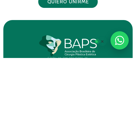
QUIERO UNIRME
×
CNPJ: 46.236.701/0001-25
HORARIO DE ATENCIÓN
DE LUNES A VIERNES
DE 08:00 A 18:00
CONTACTO
WHATSAPP
+55 47 99975-9519