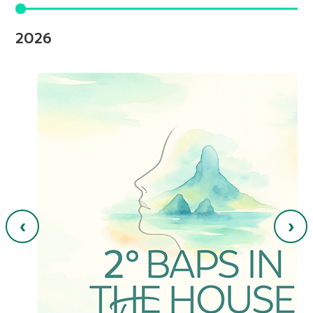
2026
‹
›